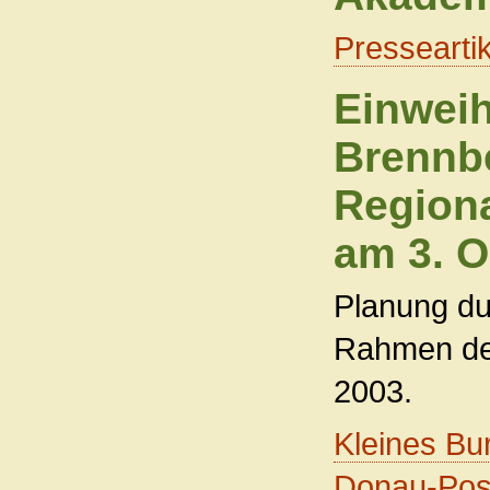
Pressearti
Einweih
Brennb
Region
am 3. O
Planung du
Rahmen d
2003.
Kleines Bu
Donau-Pos