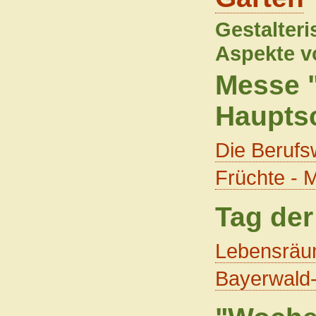
Gestalter
Aspekte v
Messe "
Hauptsc
Die Berufsw
Früchte - M
Tag der
Lebensräum
Bayerwald