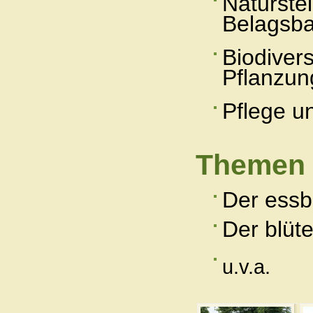
Naturste
Belagsba
Biodivers
Pflanzun
Pflege u
Themen
Der essb
Der blüt
u.v.a.