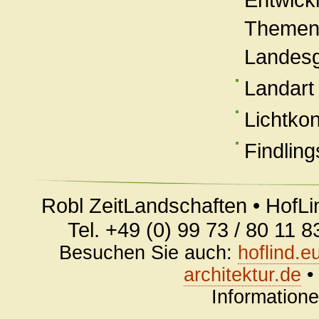
Themeng
Landes
Landart
Lichtko
Findlin
Robl ZeitLandschaften • HofLi
Tel. +49 (0) 99 73 / 80 11 
Besuchen Sie auch:
hoflind.e
architektur.de
•
Information