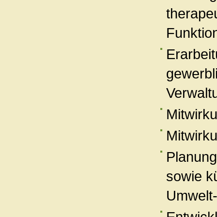
therapeu
Funktio
Erarbei
gewerbl
Verwalt
Mitwirk
Mitwirk
Planung
sowie k
Umwelt-
Entwick